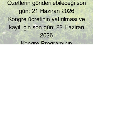
Özetlerin gönderilebileceği son
gün:
21 Haziran 2026
​Kongre ücretinin yatırılması ve
kayıt için son gün: 22 Haziran
2026
Kongre Programının
Yayınlanması : 23 Haziran 2026
​Kongre Oturumları: 26 - 28
Haziran 2026
Yüzyüze oturumlar : 27 Haziran
2026
Online Oturumlar : 26-27-28
Haziran 2026
Katılım Belgelerinin
Gönderilmesi : 29 Haziran 2026
Sunumu Yapılmış ​Tam